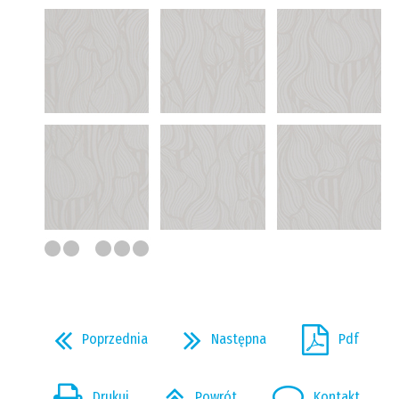
Poprzednia
Następna
Pdf
Drukuj
Powrót
Kontakt