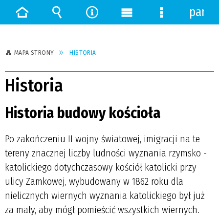
panel
Strona
Wyszukiwarka
Narzędzia
Menu
Menu
główna
główne
szczegółowe
MAPA STRONY
HISTORIA
Historia
Historia budowy kościoła
Po zakończeniu II wojny światowej, imigracji na te
tereny znacznej liczby ludności wyznania rzymsko -
katolickiego dotychczasowy kościół katolicki przy
ulicy Zamkowej, wybudowany w 1862 roku dla
nielicznych wiernych wyznania katolickiego był już
za mały, aby mógł pomieścić wszystkich wiernych.