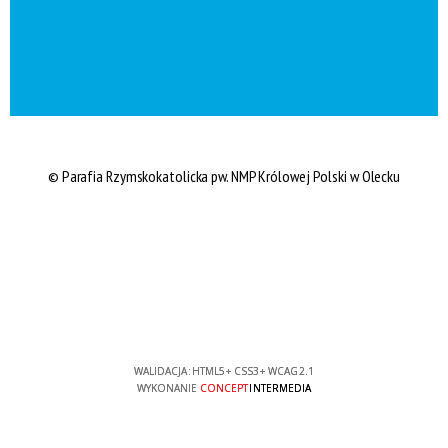
© Parafia Rzymskokatolicka pw. NMP Królowej Polski w Olecku
WALIDACJA:
HTML5
+
CSS3
+
WCAG 2.1
WYKONANIE
CONCEPT
INTERMEDIA